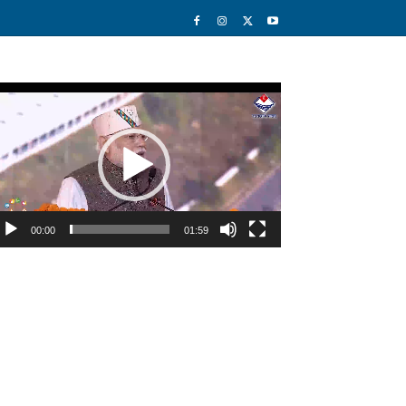
deo
ayer
00:00
01:59