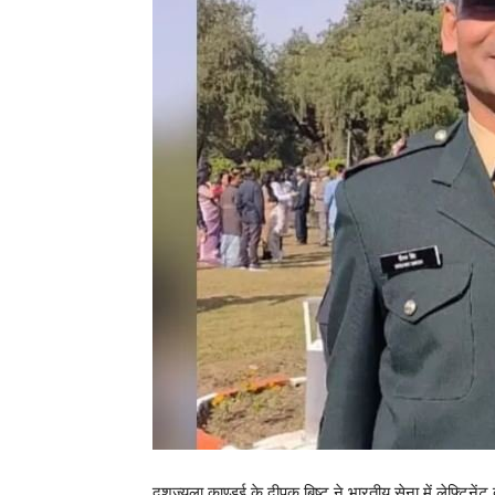
दशज्यूला काण्डई के दीपक बिष्ट ने भारतीय सेना में लेफ्टिने