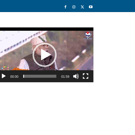
deo
ayer
00:00
01:59