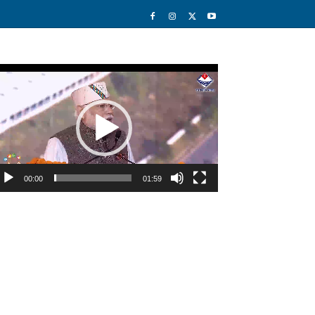
deo
ayer
00:00
01:59