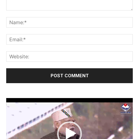
Video
Player