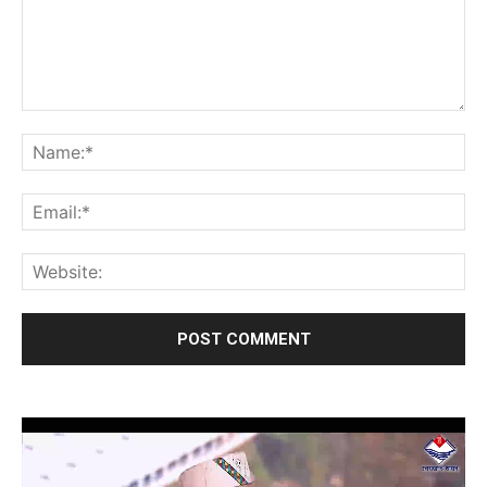
Video
Player