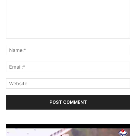
Video
Player