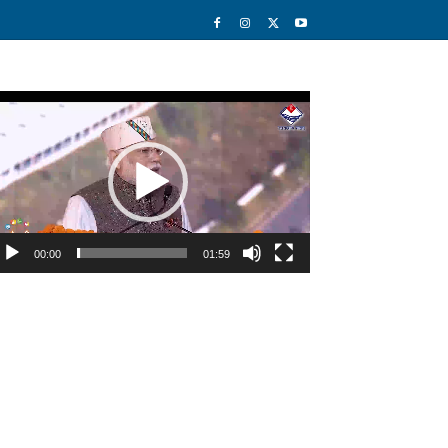
deo
ayer
00:00
01:59