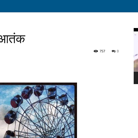
Vi
चाआतंक
Pl
757
0