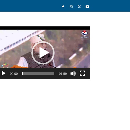
deo
ayer
00:00
01:59