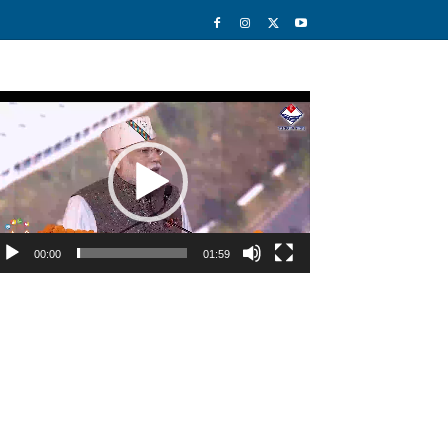
deo
ayer
00:00
01:59