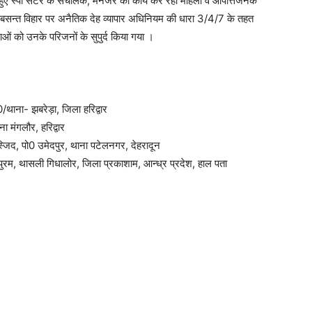
रते हुए स्पा सेटंर के संचालक, मैनेजर का कार्य कर रही महिला व आपत्तिजनक
थाना बसन्त विहार पर अनैतिक देह व्यापार अधिनियम की धारा 3/4/7 के तहत
ओं को उनके परिजनों के सुपुर्द किया गया ।
/थाना- झबरेड़ा, जिला हरिद्वार
ा मंगलौर, हरिद्वार
िद, पो0 उमेदपुर, थाना पटेलनगर, देहरादून
ंमापुरम, थासली गिधालोर, जिला प्रकाशाम, आन्ध्र प्रदेश, हाल पता