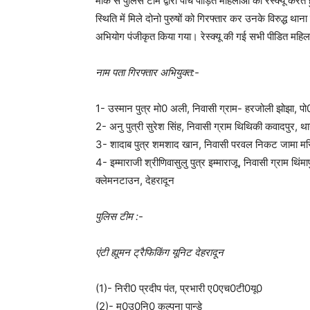
मौके से पुलिस टीम द्वारा पांच पीड़ित महिलाओं को रेस्क्यू क
स्थिति में मिले दोनो पुरुषों को गिरफ्तार कर उनके विरुद्ध 
अभियोग पंजीकृत किया गया। रेस्क्यू की गई सभी पीडित महिला
नाम पता गिरफ्तार अभियुक्त:-
1- उस्मान पुत्र मो0 अली, निवासी ग्राम- हरजोली झोझा, पो0
2- अनु पुत्री सुरेश सिंह, निवासी ग्राम थिथिकी कवादपुर, थान
3- शादाब पुत्र शमशाद खान, निवासी परवल निकट जामा मस्ज
4- इम्माराजी श्रीणिवासुलु पुत्र इम्माराजू, निवासी ग्राम थि
क्लेमनटाउन, देहरादून
पुलिस टीम :-
एंटी ह्यूमन ट्रैफिकिंग यूनिट देहरादून
(1)- निरी0 प्रदीप पंत, प्रभारी ए0एच0टी0यू0
(2)- म0उ0नि0 कल्पना पान्डे