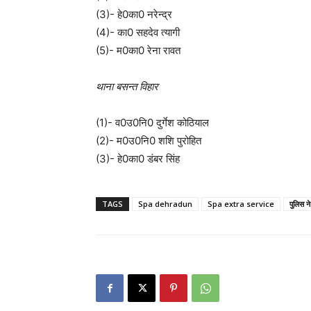
(3)- हे0का0 नरेन्द्र
(4)- का0 सहदेव त्यागी
(5)- म0का0 रेना रावत
थाना बसन्त विहार
(1)- व0उ0नि0 दुर्गेश कोठियाल
(2)- म0उ0नि0 शशि पुरोहित
(3)- हे0का0 डंबर सिंह
TAGS
Spa dehradun
Spa extra service
पुलिस ने