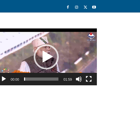
deo
ayer
00:00
01:59