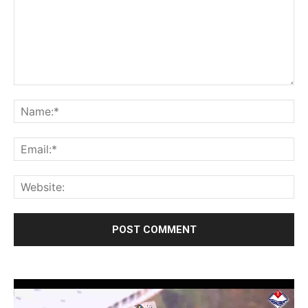
Video
Player