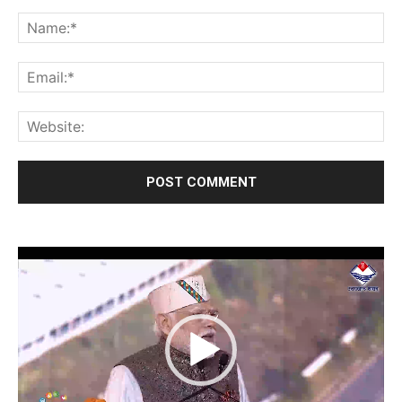
Video
Player