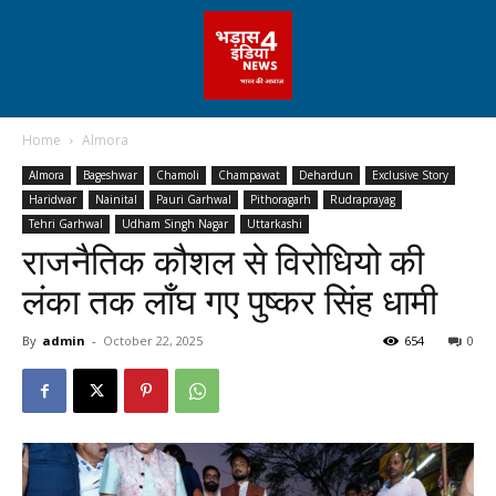
Home
Almora
Almora
Bageshwar
Chamoli
Champawat
Dehardun
Exclusive Story
Haridwar
Nainital
Pauri Garhwal
Pithoragarh
Rudraprayag
Tehri Garhwal
Udham Singh Nagar
Uttarkashi
राजनैतिक कौशल से विरोधियो की
लंका तक लाँघ गए पुष्कर सिंह धामी
By
admin
-
October 22, 2025
654
0