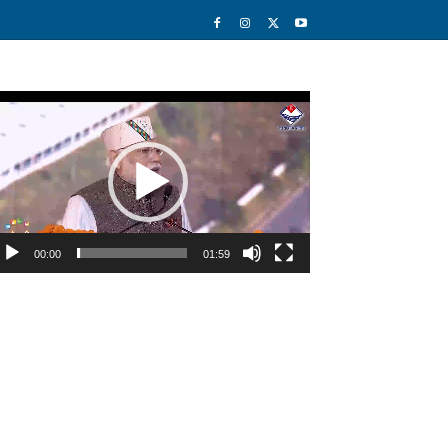
deo
ayer
00:00
01:59