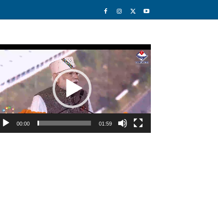
deo
ayer
00:00
01:59