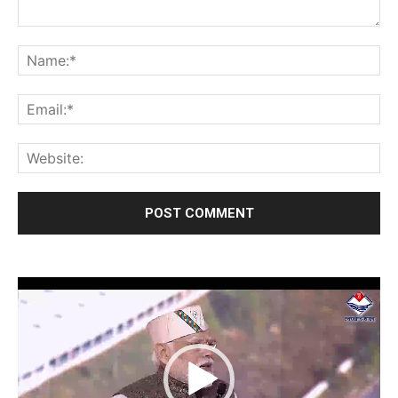
Video
Player