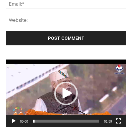
Video
Player
00:00
01:59