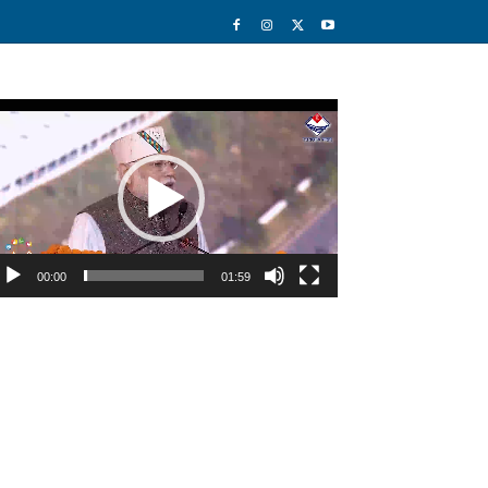
deo
ayer
00:00
01:59