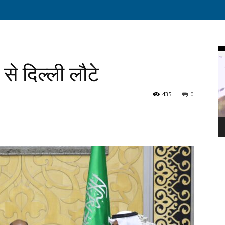
Vi
Pl
े दिल्ली लौटे
435
0