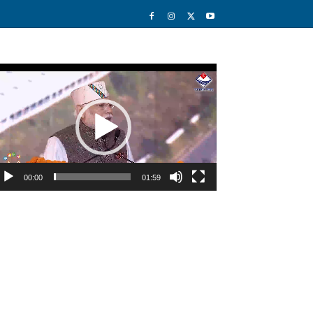
deo
ayer
00:00
01:59