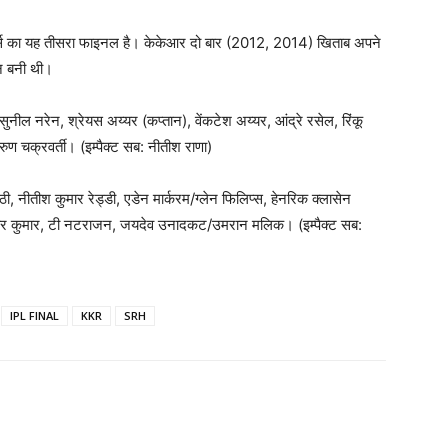
स का यह तीसरा फाइनल है। केकेआर दो बार (2012, 2014) खिताब अपने
न बनी थी।
नील नरेन, श्रेयस अय्यर (कप्तान), वेंकटेश अय्यर, आंद्रे रसेल, रिंकू
 वरुण चक्रवर्ती। (इम्पैक्ट सब: नीतीश राणा)
ाठी, नीतीश कुमार रेड्डी, एडेन मार्करम/ग्लेन फिलिप्स, हेनरिक क्लासेन
श्वर कुमार, टी नटराजन, जयदेव उनादकट/उमरान मलिक। (इम्पैक्ट सब:
IPL FINAL
KKR
SRH