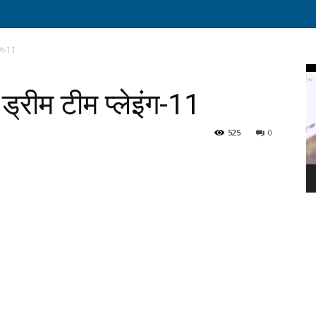
ंग-11
Vi
Pl
रीम टीम प्लेइंग-11
525
0