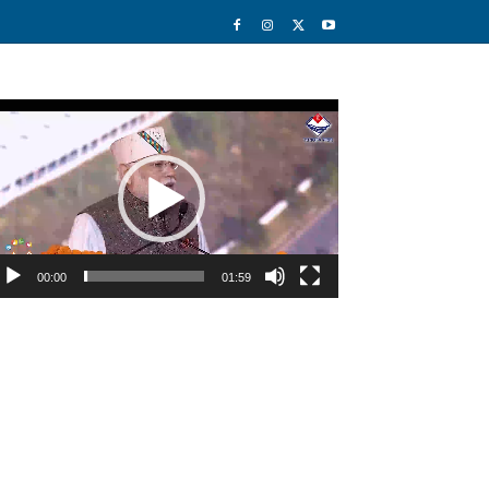
deo
ayer
00:00
01:59