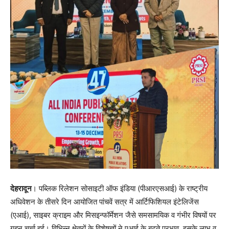
देहरादून
। पब्लिक रिलेशन सोसाइटी ऑफ इंडिया (पीआरएसआई) के राष्ट्रीय
अधिवेशन के तीसरे दिन आयोजित पांचवें सत्र में आर्टिफिशियल इंटेलिजेंस
(एआई), साइबर क्राइम और मिसइन्फॉर्मेशन जैसे समसामयिक व गंभीर विषयों पर
गहन चर्चा हुई। विभिन्न क्षेत्रों के विशेषज्ञों ने एआई के बढ़ते प्रभाव, इसके लाभ व