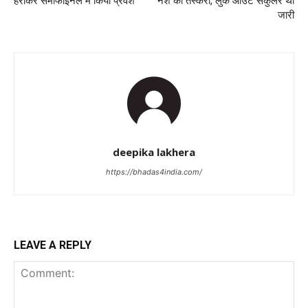
हराकर सेमीफाइनल में किया प्रवेश
नशे की तस्करी, लुक आउट सर्कुलर था
जारी
deepika lakhera
https://bhadas4india.com/
LEAVE A REPLY