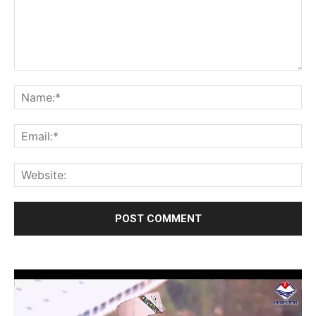
Video
Player