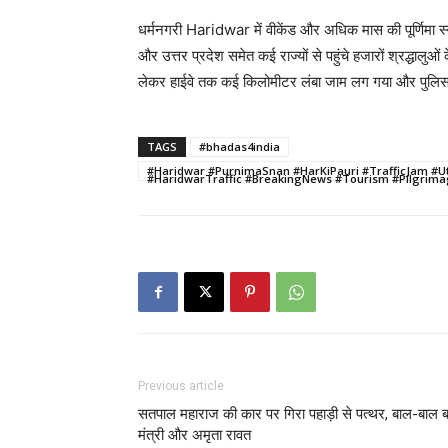
धर्मनगरी
Haridwar
में वीकेंड और अधिक मास की पूर्णिमा 
और उत्तर प्रदेश समेत कई राज्यों से पहुंचे हजारों श्रद्धालु
लेकर हाईवे तक कई किलोमीटर लंबा जाम लग गया और पुलिस 
TAGS
#bhadas4india
#Haridwar #PurnimaSnan #HarKiPauri #TrafficJam 
#HaridwarTraffic #BreakingNews #Tourism #Pilgrim
Previous article
सतपाल महाराज की कार पर गिरा पहाड़ी से पत्थर, बाल-बाल ब
मंत्री और अमृता रावत