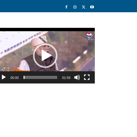
deo
ayer
00:00
01:59