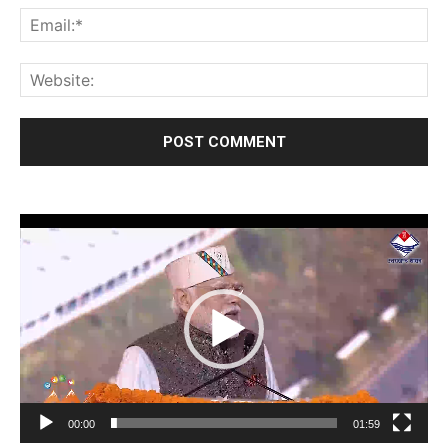
Video
Player
00:00
01:59