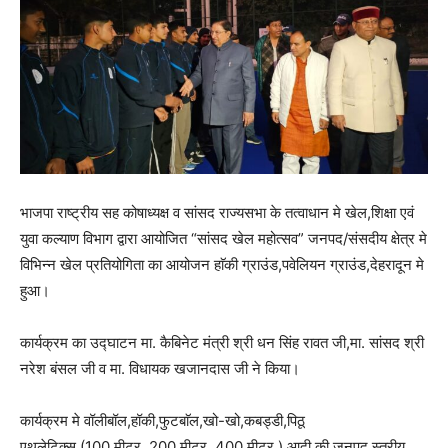
भाजपा राष्ट्रीय सह कोषाध्यक्ष व सांसद राज्यसभा के तत्वाधान मे खेल,शिक्षा एवं
युवा कल्याण विभाग द्वारा आयोजित “सांसद खेल महोत्सव” जनपद/संसदीय क्षेत्र मे
विभिन्न खेल प्रतियोगिता का आयोजन हाॅकी ग्राउंड,पवेलियन ग्राउंड,देहरादून मे
हुआ।
कार्यक्रम का उद्घाटन मा. कैबिनेट मंत्री श्री धन सिंह रावत जी,मा. सांसद श्री
नरेश बंसल जी व मा. विधायक खजानदास जी ने किया।
कार्यक्रम मे वॉलीबॉल,हॉकी,फुटबाॅल,खो-खो,कबड्डी,पिठू
एथलेटिक्स (100 मीटर, 200 मीटर, 400 मीटर,) आदी की जनपद स्तरीय