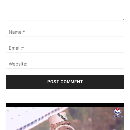
Video
Player