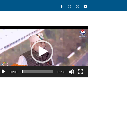
deo
ayer
00:00
01:59