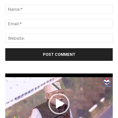
Video
Player