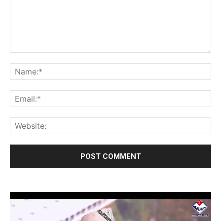
Video
Player