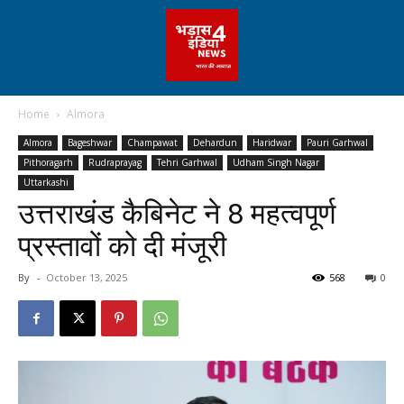
Home
Almora
Almora
Bageshwar
Champawat
Dehardun
Haridwar
Pauri Garhwal
Pithoragarh
Rudraprayag
Tehri Garhwal
Udham Singh Nagar
Uttarkashi
उत्तराखंड कैबिनेट ने 8 महत्वपूर्ण
प्रस्तावों को दी मंजूरी
By
-
October 13, 2025
568
0