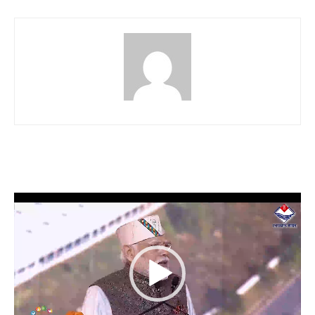
Video
Player