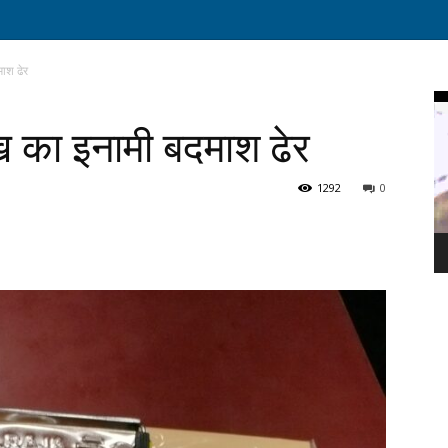
ाश ढेर
Vi
Pl
ख का इनामी बदमाश ढेर
1292
0