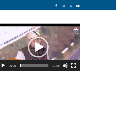
deo
ayer
00:00
01:59