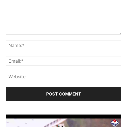
Video
Player