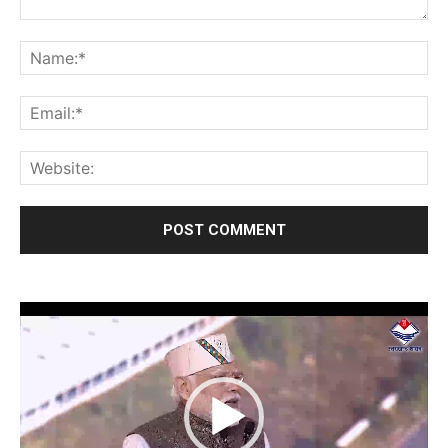
Video
Player