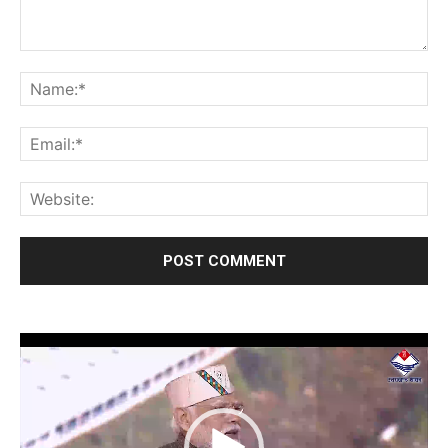
Video
Player