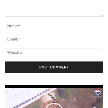
Video
Player