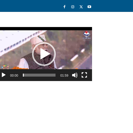
deo
ayer
00:00
01:59