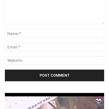
Video
Player