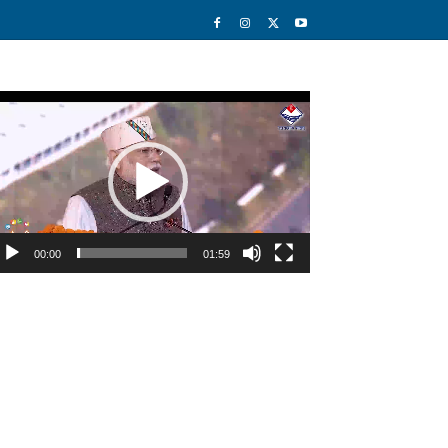
deo
ayer
00:00
01:59