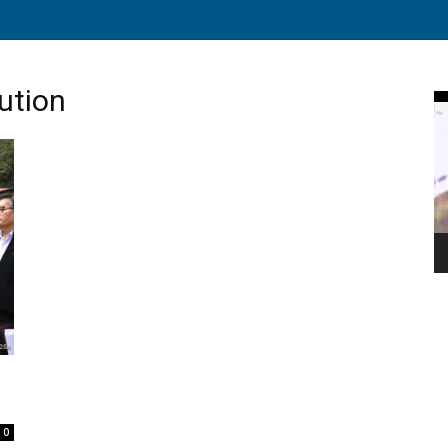
lution
Vi
Pl
0