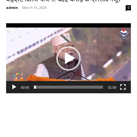
admin
-
March 16, 2026
0
Video
Player
00:00
01:59