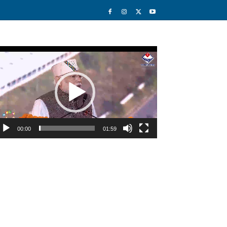
deo
ayer
00:00
01:59