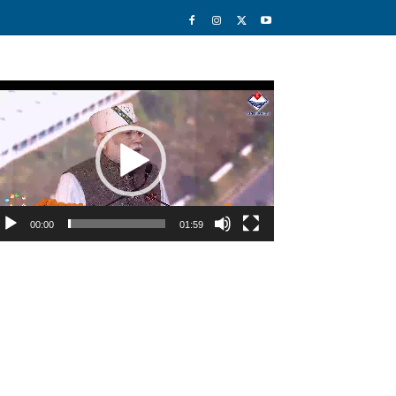
deo
ayer
00:00
01:59