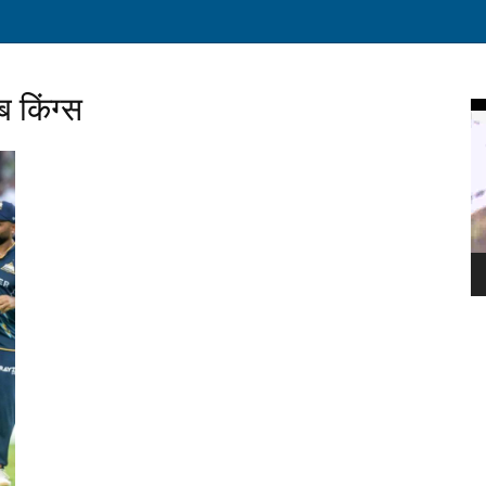
 किंग्स
Vi
Pl