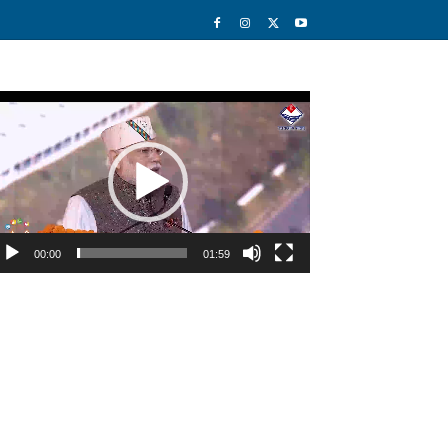
deo
ayer
00:00
01:59