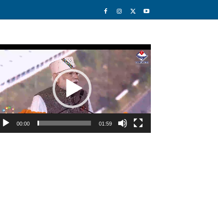
deo
ayer
00:00
01:59