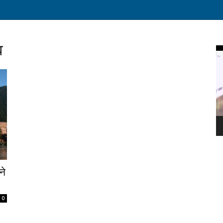
व
Vi
Pl
ने
0