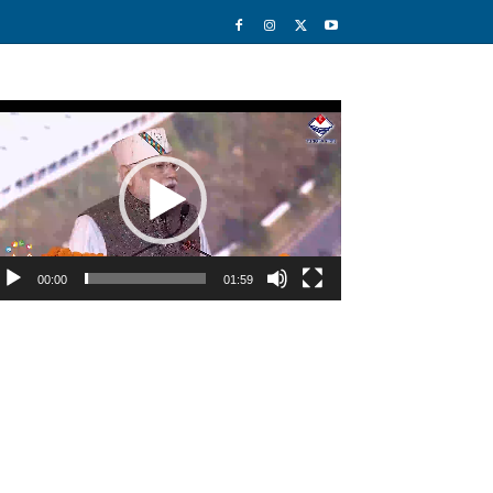
deo
ayer
00:00
01:59