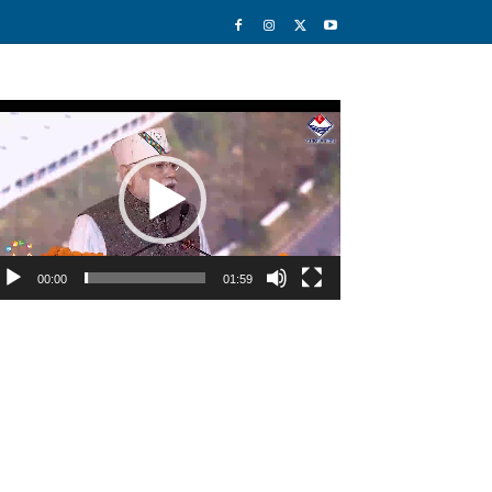
deo
ayer
00:00
01:59