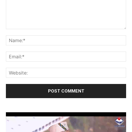
Video
Player